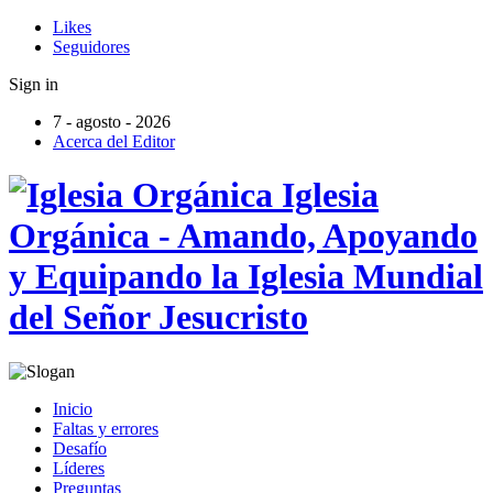
Likes
Seguidores
Sign in
7 - agosto - 2026
Acerca del Editor
Iglesia
Orgánica - Amando, Apoyando
y Equipando la Iglesia Mundial
del Señor Jesucristo
Inicio
Faltas y errores
Desafío
Líderes
Preguntas