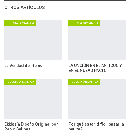
OTROS ARTÍCULOS
IGLESIA ORGANICA
IGLESIA ORGANICA
La Verdad del Reino
LA UNCIÓN EN EL ANTIGUO Y
EN EL NUEVO PACTO
IGLESIA ORGANICA
IGLESIA ORGANICA
Ekklesía Diseño Original por
Por qué es tan difícil pasar la
Pablo Salinas
batuta?