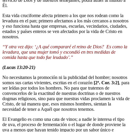
servicio de Dios y de nuestros semejantes, podrá atraer al mundo a
Él.
Esta vida cruciforme afecta primero a los que nos rodean como la
levadura en el pan; primero afectamos a los más cercanos a nosotros
y eso funciona hasta que empresas, escuelas, vecindarios, ciudades,
estados y países enteros se ven afectados por la vida de Cristo en
nosotros.
“Y otra vez dijo: ‘¿A qué compararé el reino de Dios? Es como la
levadura, que una mujer tomó y escondió en tres medidas de
comida hasta que todo fue leudado’.”
(Lucas 13:20-21)
No necesitamos la promoción ni la publicidad del hombre; nosotros
somos sus cartas vivientes, escritas en el corazón
[2ª. Cor. 3:2]
, para
ser leídas por todos los hombres. No para que tratemos de
convencerlos de la exactitud de nuestras doctrinas o de nuestros
dogmas religiosos, sino para que nuestras vidas proclamen la vida de
Cristo, de tal manera que, esos mismos hombres, sientan la
necesidad de tener a Aquél que nosotros tenemos.
El Evangelio es como una cata de vinos; a nadie le interesa el tipo
de uva, el proceso de fermentación o el lugar de donde proviene la
uva a menos que hayan tenido impacto por un sabor único e