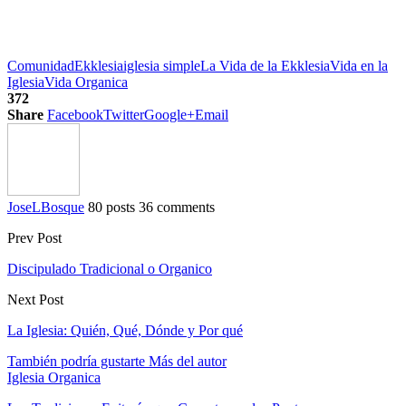
Comunidad
Ekklesia
iglesia simple
La Vida de la Ekklesia
Vida en la
Iglesia
Vida Organica
372
Share
Facebook
Twitter
Google+
Email
JoseLBosque
80 posts
36 comments
Prev Post
Discipulado Tradicional o Organico
Next Post
La Iglesia: Quién, Qué, Dónde y Por qué
También podría gustarte
Más del autor
Iglesia Organica