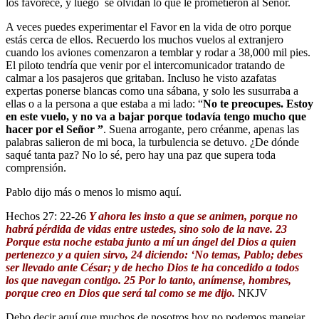
los favorece, y luego se olvidan lo que le prometieron al Señor.
A veces puedes experimentar el Favor en la vida de otro porque
estás cerca de ellos. Recuerdo los muchos vuelos al extranjero
cuando los aviones comenzaron a temblar y rodar a 38,000 mil pies.
El piloto tendría que venir por el intercomunicador tratando de
calmar a los pasajeros que gritaban. Incluso he visto azafatas
expertas ponerse blancas como una sábana, y solo les susurraba a
ellas o a la persona a que estaba a mi lado: “
No te preocupes. Estoy
en este vuelo, y no va a bajar porque todavía tengo mucho que
hacer por el Señor ”
. Suena arrogante, pero créanme, apenas las
palabras salieron de mi boca, la turbulencia se detuvo. ¿De dónde
saqué tanta paz? No lo sé, pero hay una paz que supera toda
comprensión.
Pablo dijo más o menos lo mismo aquí.
Hechos 27: 22-26
Y ahora les insto a que se animen, porque no
habrá pérdida de vidas entre ustedes, sino solo de la nave. 23
Porque esta noche estaba junto a mí un ángel del Dios a quien
pertenezco y a quien sirvo, 24 diciendo: ‘No temas, Pablo; debes
ser llevado ante César; y de hecho Dios te ha concedido a todos
los que navegan contigo. 25 Por lo tanto, anímense, hombres,
porque creo en Dios que será tal como se me dijo.
NKJV
Debo decir aquí que muchos de nosotros hoy no podemos manejar