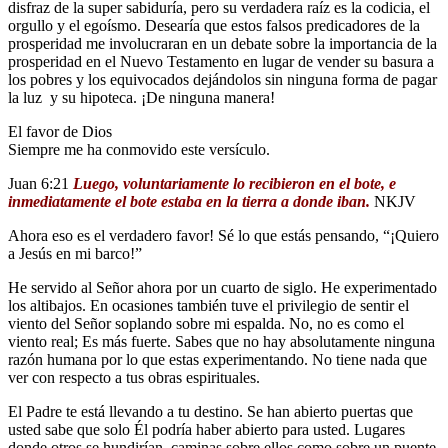
disfraz de la super sabiduría, pero su verdadera raíz es la codicia, el
orgullo y el egoísmo. Desearía que estos falsos predicadores de la
prosperidad me involucraran en un debate sobre la importancia de la
prosperidad en el Nuevo Testamento en lugar de vender su basura a
los pobres y los equivocados dejándolos sin ninguna forma de pagar
la luz y su hipoteca. ¡De ninguna manera!
El favor de Dios
Siempre me ha conmovido este versículo.
Juan 6:21
Luego, voluntariamente lo recibieron en el bote, e
inmediatamente el bote estaba en la tierra a donde iban.
NKJV
Ahora eso es el verdadero favor! Sé lo que estás pensando, “¡Quiero
a Jesús en mi barco!”
He servido al Señor ahora por un cuarto de siglo. He experimentado
los altibajos. En ocasiones también tuve el privilegio de sentir el
viento del Señor soplando sobre mi espalda. No, no es como el
viento real; Es más fuerte. Sabes que no hay absolutamente ninguna
razón humana por lo que estas experimentando. No tiene nada que
ver con respecto a tus obras espirituales.
El Padre te está llevando a tu destino. Se han abierto puertas que
usted sabe que solo Él podría haber abierto para usted. Lugares
donde otros se hundirían, caminas sobre ellos como sobre un puente.