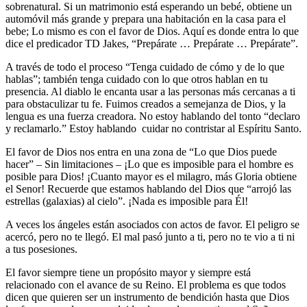
sobrenatural. Si un matrimonio está esperando un bebé, obtiene un
automóvil más grande y prepara una habitación en la casa para el
bebe; Lo mismo es con el favor de Dios. Aquí es donde entra lo que
dice el predicador TD Jakes, “Prepárate … Prepárate … Prepárate”.
A través de todo el proceso “Tenga cuidado de cómo y de lo que
hablas”; también tenga cuidado con lo que otros hablan en tu
presencia. Al diablo le encanta usar a las personas más cercanas a ti
para obstaculizar tu fe. Fuimos creados a semejanza de Dios, y la
lengua es una fuerza creadora. No estoy hablando del tonto “declaro
y reclamarlo.” Estoy hablando cuidar no contristar al Espíritu Santo.
El favor de Dios nos entra en una zona de “Lo que Dios puede
hacer” – Sin limitaciones – ¡Lo que es imposible para el hombre es
posible para Dios! ¡Cuanto mayor es el milagro, más Gloria obtiene
el Senor! Recuerde que estamos hablando del Dios que “arrojó las
estrellas (galaxias) al cielo”. ¡Nada es imposible para Él!
A veces los ángeles están asociados con actos de favor. El peligro se
acercó, pero no te llegó. El mal pasó junto a ti, pero no te vio a ti ni
a tus posesiones.
El favor siempre tiene un propósito mayor y siempre está
relacionado con el avance de su Reino. El problema es que todos
dicen que quieren ser un instrumento de bendición hasta que Dios