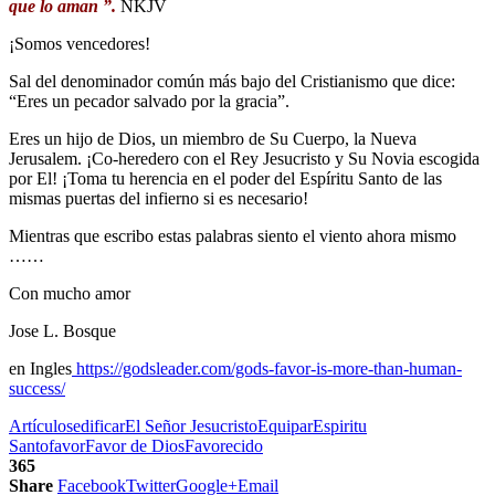
que lo aman ”.
NKJV
¡Somos vencedores!
Sal del denominador común más bajo del Cristianismo que dice:
“Eres un pecador salvado por la gracia”.
Eres un hijo de Dios, un miembro de Su Cuerpo, la Nueva
Jerusalem. ¡Co-heredero con el Rey Jesucristo y Su Novia escogida
por El! ¡Toma tu herencia en el poder del Espíritu Santo de las
mismas puertas del infierno si es necesario!
Mientras que escribo estas palabras siento el viento ahora mismo
……
Con mucho amor
Jose L. Bosque
en Ingles
https://godsleader.com/gods-favor-is-more-than-human-
success/
Artículos
edificar
El Señor Jesucristo
Equipar
Espiritu
Santo
favor
Favor de Dios
Favorecido
365
Share
Facebook
Twitter
Google+
Email