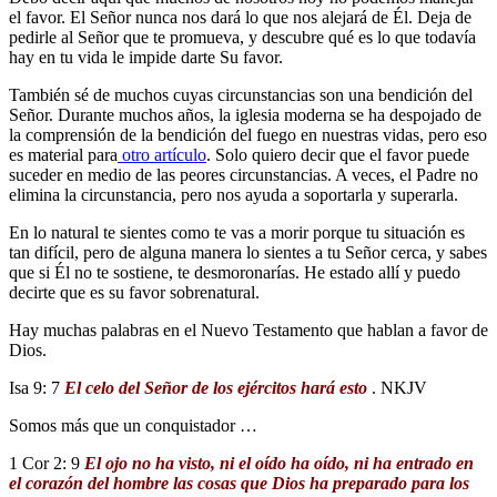
el favor. El Señor nunca nos dará lo que nos alejará de Él. Deja de
pedirle al Señor que te promueva, y descubre qué es lo que todavía
hay en tu vida le impide darte Su favor.
También sé de muchos cuyas circunstancias son una bendición del
S
eñor
. Durante muchos años, la iglesia moderna se ha despojado de
la comprensión de la bendición del fuego en nuestras vidas, pero eso
es material para
otro artículo
. Solo quiero decir que el favor puede
suceder en medio de las peores circunstancias. A veces, el Padre no
elimina la circunstancia, pero nos ayuda a soportarla y superarla.
En lo natural te sientes como te vas a morir porque tu situación es
tan difícil, pero de alguna manera lo sientes a tu S
eñor
cerca, y sabes
que si Él no te sostiene, te desmoronarías. He estado allí y puedo
decirte que es su favor sobrenatural.
Hay muchas palabras en el Nuevo Testamento que hablan a favor de
Dios.
Isa 9: 7
El celo del Señor de los ejércitos hará esto
. NKJV
Somos más que un conquistador …
1 Cor 2: 9
El ojo no ha visto, ni el oído ha oído, ni ha entrado en
el corazón del hombre las cosas que Dios ha preparado para los